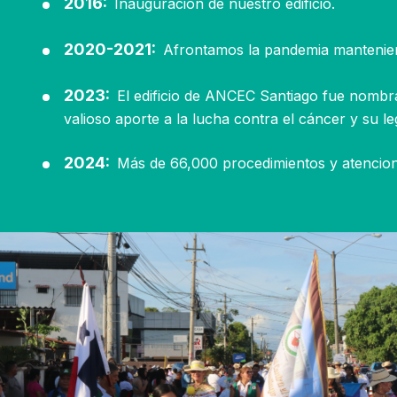
2016:
Inauguración de nuestro edificio.
2020-2021:
Afrontamos la pandemia mantenie
2023:
El edificio de ANCEC Santiago fue nombra
valioso aporte a la lucha contra el cáncer y su l
2024:
Más de 66,000 procedimientos y atencion